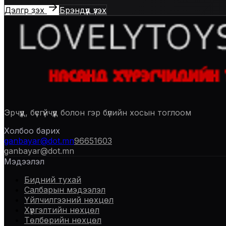
Дэлгүүр үзэх
Брэндүүд үзэх
Эрчүүд, бүсгүйчүүд болон гэр бүлийн хосын тоглоом
Холбоо барих
ganbayar@dot.mn
96651603
ganbayar@dot.mn
Мэдээлэл
Бидний тухай
Салбарын мэдээлэл
Үйлчилгээний нөхцөл
Хүргэлтийн нөхцөл
Төлбөрийн нөхцөл