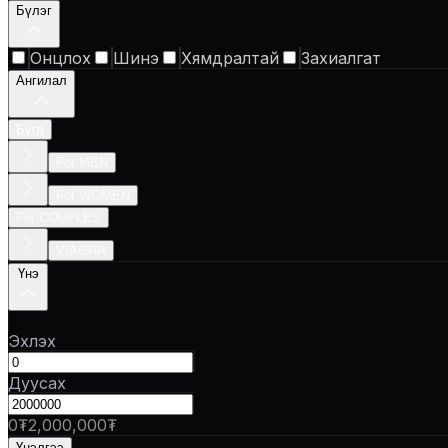
Бүлэг
Онцлох
Шинэ
Хямдралтай
Захиалгат
Ангилал
Бүгд
For MEN
For WOMEN
For COUPLES
VIAGRA
Үнэ
Эхлэх
Дуусах
0₮
2,000,000₮
Үнэлгээ