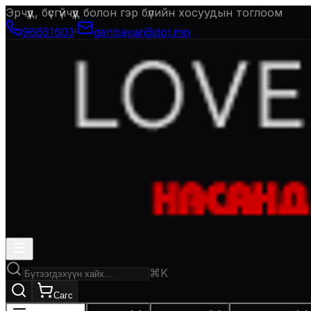
Эрчүүд, бүсгүйчүүд болон гэр бүлийн хосуудын тоглоом
96651603
·
ganbayar@dot.mn
⌘K
Сагс