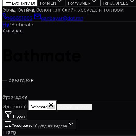
Бүх ангилал
For MEN
For WOMEN
For COUPLES
Эрчүүд, бүсгүйчүүд болон гэр бүлийн хосуудын тоглоом
96651603
·
ganbayar@dot.mn
Нүүр
/
Bathmate
Ангилал
Bathmate
—
бүтээгдэхүүн
—
бүтээгдэхүүн
Идэвхтэй:
Bathmate
Бүгдийг арилгах
Шүүлт
Эрэмбэлэх
·
Сүүлд нэмэгдсэн
Шүүлтүүр