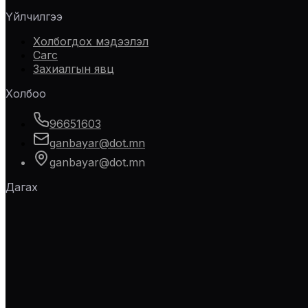
Үйлчилгээ
Холбогдох мэдээлэл
Сагс
Захиалгын явц
Холбоо
96651603
ganbayar@dot.mn
ganbayar@dot.mn
Дагах