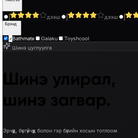
дээш
дээш
Брэнд
3
Bathmate
Galaku
Toyshcool
Шинэ цуглуулга
Шинэ улирал,
шинэ загвар.
Эрчүүд, бүсгүйчүүд болон гэр бүлийн хосын тоглоом