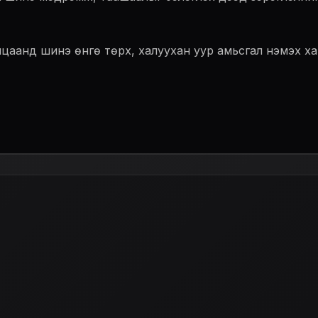
аанд шинэ өнгө төрх, халуухан уур амьсгал нэмэх хамги