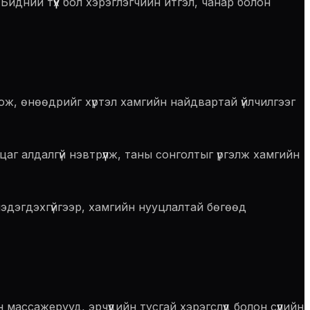
Бидний түүх бол хэрэглэгчийн итгэл, чанар болон
ож, өнөөдрийг хүртэл хамгийн найдвартай үйлчилгээг
цаг алдалгүй нэвтрүүлж, таны сонголтыг үргэлж хамгийн
эдэгдэхгүйгээр, хамгийн нууцлалтай бөгөөд
ссажерууд, эрчүүдийн тусгай хэрэгслүүд болон сүүлийн