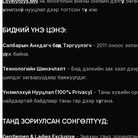
Lovelytoys.MN
нь Монголын анхны онлайн дэлгүүр бөгөө
үнэмлэхүй нууцлал дээр тогтсон түүх юм.
БИДНИЙ ҮНЭ ЦЭНЭ:
Салбарын Анхдагч бөгөөд Тэргүүлэгч
- 2011 оноос эхлэ
үзүүлж байна.
Технологийн Шинэчлэлт
- Бид дэлхийн зах зээл дээрх
шилдэг загваруудаар баяжуулдаг.
Үнэмлэхүй Нууцлал (100% Privacy)
- Таны хувийн ор
найдвартай байдлаар таны гар дээр хүргэнэ.
ТАНД ЗОРИУЛСАН СОНГӨЛТҮҮД:
Gentlemen & Ladies Exclusive
- Зөвхөн танд зориулсан 