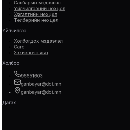
Салбарын мэдээлэл
Үйлчилгээний нөхцөл
Хүргэлтийн нөхцөл
Төлбөрийн нөхцөл
Үйлчилгээ
Холбогдох мэдээлэл
Сагс
Захиалгын явц
Холбоо
96651603
ganbayar@dot.mn
ganbayar@dot.mn
Дагах