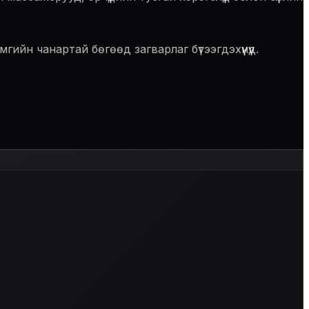
йн чанартай бөгөөд загварлаг бүтээгдэхүүнүүд.