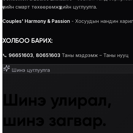
үеийн смарт төхөөрөмжүүдийн цуглуулга.
Couples' Harmony & Passion
- Хосуудын нандин харилц
ХОЛБОО БАРИХ:
📞
96651603
,
80651603
Таны мэдрэмж – Таны нууц
Шинэ цуглуулга
Шинэ улирал,
шинэ загвар.