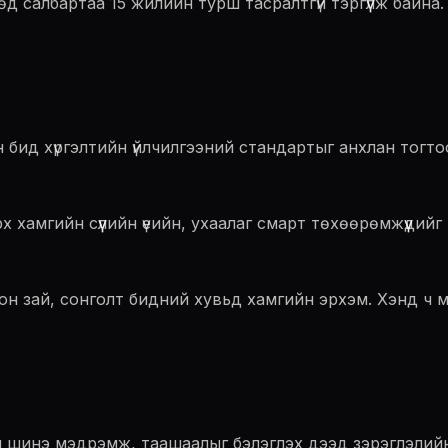
д салбартаа 15 жилийн турш тасралтгүй тэргүүлж байна. 
н бид хүргэлтийн үйлчилгээний стандартыг анхлан тогто
 хамгийн сүүлийн үеийн, ухаалаг смарт төхөөрөмжүүдийг 
он зай, сонголт бидний хувьд хамгийн эрхэм. Хэнд ч м
шинэ мэдрэмж, таашаалыг бэлэглэх дээд зэрэглэлийн ма