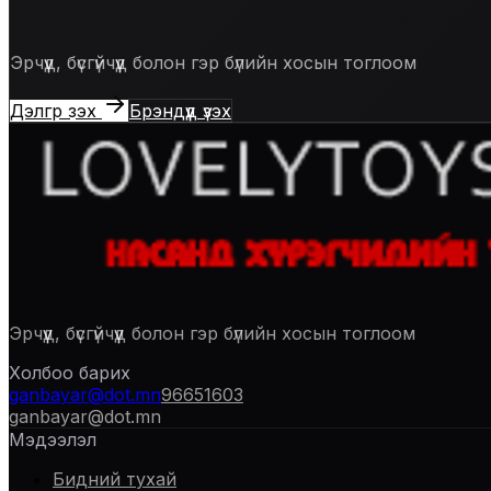
Эрчүүд, бүсгүйчүүд болон гэр бүлийн хосын тоглоом
Дэлгүүр үзэх
Брэндүүд үзэх
Эрчүүд, бүсгүйчүүд болон гэр бүлийн хосын тоглоом
Холбоо барих
ganbayar@dot.mn
96651603
ganbayar@dot.mn
Мэдээлэл
Бидний тухай