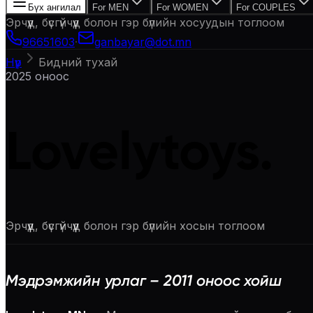
Бүх ангилал
For MEN
For WOMEN
For COUPLES
Эрчүүд, бүсгүйчүүд болон гэр бүлийн хосуудын тоглоом
96651603
·
ganbayar@dot.mn
Нүүр
Бидний тухай
2025 оноос
Lovelytoys
.
Эрчүүд, бүсгүйчүүд болон гэр бүлийн хосын тоглоом
Мэдрэмжийн урлаг – 2011 оноос хойш