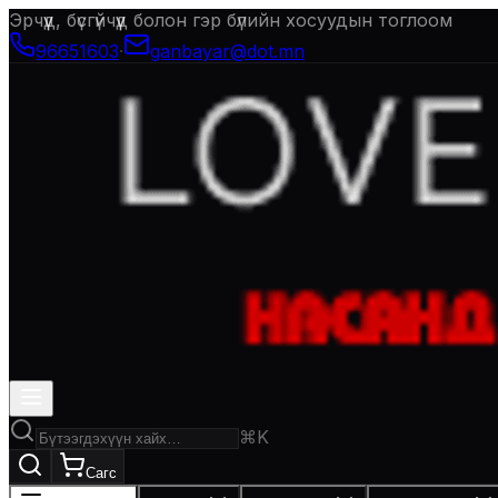
Эрчүүд, бүсгүйчүүд болон гэр бүлийн хосуудын тоглоом
96651603
·
ganbayar@dot.mn
⌘K
Сагс