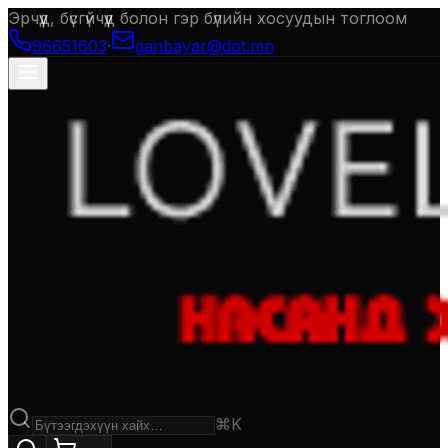
Эрчүүд, бүсгүйчүүд болон гэр бүлийн хосуудын тоглоом
96651603
·
ganbayar@dot.mn
⌘K