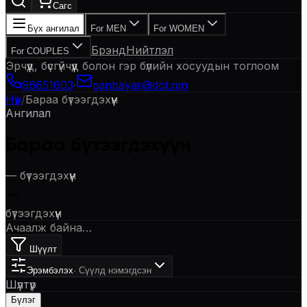
Сагс
Бүх ангилал
For MEN
For WOMEN
Брэнд
Нийтлэл
For COUPLES
Эрчүүд, бүсгүйчүүд болон гэр бүлийн хосуудын тоглоом
96651603
·
ganbayar@dot.mn
Нүүр
/
Бараа бүтээгдэхүүн
Ангилал
Бараа бүтээгдэхүүн
—
бүтээгдэхүүн
—
бүтээгдэхүүн
Ачаалж байна…
Шүүлт
Эрэмбэлэх
·
Сүүлд нэмэгдсэн
Шүүлтүүр
Бүлэг