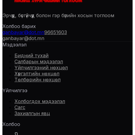
Эрчүүд, бүсгүйчүүд болон гэр бүлийн хосын тоглоом
Холбоо барих
ganbayar@dot.mn
96651603
ganbayar@dot.mn
Мэдээлэл
Бидний тухай
Салбарын мэдээлэл
Үйлчилгээний нөхцөл
Хүргэлтийн нөхцөл
Төлбөрийн нөхцөл
Үйлчилгээ
Холбогдох мэдээлэл
Сагс
Захиалгын явц
Холбоо