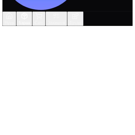
Нүүр
Бараа
Сагс
Захиалга
Бусад