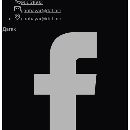
96651603
ganbayar@dot.mn
ganbayar@dot.mn
Дагах