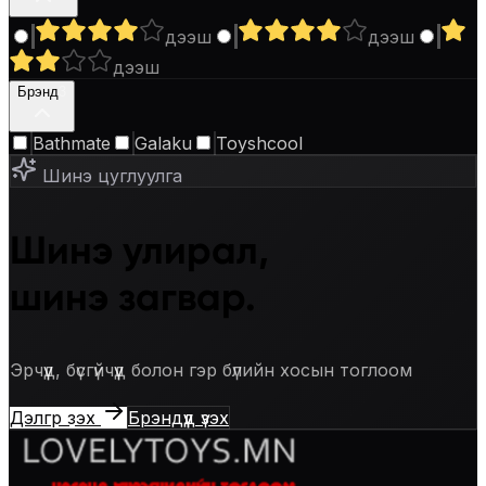
дээш
дээш
дээш
Брэнд
3
Bathmate
Galaku
Toyshcool
Шинэ цуглуулга
Шинэ улирал,
шинэ загвар.
Эрчүүд, бүсгүйчүүд болон гэр бүлийн хосын тоглоом
Дэлгүүр үзэх
Брэндүүд үзэх