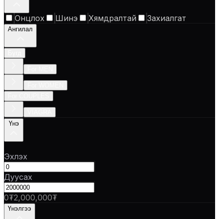
Онцлох
Шинэ
Хямдралтай
Захиалгат
Ангилал
Бүгд
For MEN
For WOMEN
For COUPLES
VIAGRA
Үнэ
Эхлэх
Дуусах
0₮
2,000,000₮
Үнэлгээ