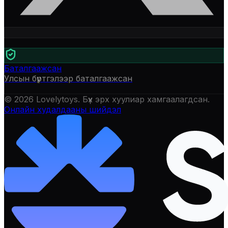
Баталгаажсан
Улсын бүртгэлээр баталгаажсан
©
2026
Lovelytoys
. Бүх эрх хуулиар хамгаалагдсан.
Онлайн худалдааны шийдэл