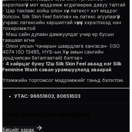
хэрэглээгүй мэт мэдрэмж өгдөгөөрөө давуу талтай
- Цар тахлаас хойш олон хүн латекст хэт мэдрэг
болсон. Silk Skin Feel бэлгэвч нь латекс агуулаагүй
учраас латексийн харшилтай хүмүүс хэрэглэхэд нэн
тохиромжтой
- Маш сайн дулаан дамжуулдаг учир ер бусын
таашаал өгнө
- Олон улсын Чанарын шаардлага хангасан- (ISO
4074 ISO 13485, НҮБ-ын Хүн амын сангийн
урьдчилсан баталгаатай) бэлгэвч
-
4 хайрцаг буюу 12ш Silk Skin Feel аваад нэг Silk
Feminine Wash саван урамшуулалд аваарай
Үлэмжийн торгомсог мэдрэмжийг таньд бэлэглэе.
УТАС: 96651603, 80651603
Танд таалагдаж магадгүй
Бүгдийг харах