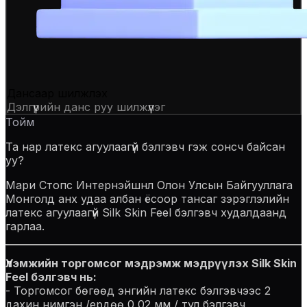
Дансаар шилжүүлэх
Дэлгүүрийн данс руу шилжүүлэг
Тойм
Та нар латекс агуулаагүй бэлгэвч гэж сонсч байсан
уу?
Мари Стопс Интернэйшнл Олон Улсын Байгууллага
Монголд анх удаа албан ёсоор тансаг зэрэглэлийн
латекс агуулаагүй Silk Skin Feel бэлгэвч худалдаанд
гарлаа.
Үлэмжийн торгомсог мэдрэмж мэдрүүлэх Silk Skin
Feel бэлгэвч нь:
- Торгомсог бөгөөд энгийн латекс бэлгэвчээс 2
дахин нимгэн /ердөө 0,02 мм / тул бэлгэвч