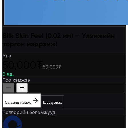
Silk Skin Feel (0.02 мм) — Үлэмжийн
торгон мэдрэмж!
Үнэ
50,000₮
50,000₮
9 үлд.
Тоо хэмжээ
1
Сагсанд нэмэх
Шууд авах
Төлбөрийн боломжууд