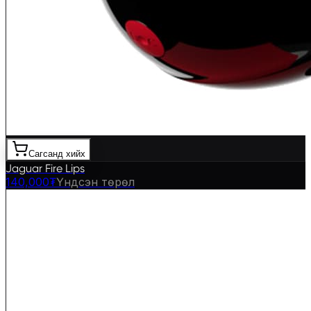
Сагсанд хийх
Jaguar Fire Lips
140,000₮
Үндсэн төрөл