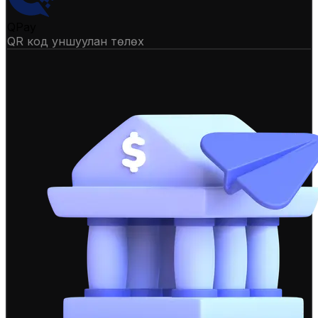
QPay
QR код уншуулан төлөх