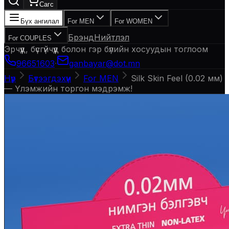
Сагс
Бүх ангилал
For MEN
For WOMEN
Брэнд
Нийтлэл
For COUPLES
Эрчүүд, бүсгүйчүүд болон гэр бүлийн хосуудын тоглоом
96651603
·
ganbayar@dot.mn
Нүүр
Бүтээгдэхүүн
For MEN
Silk Skin Feel (0.02 мм)
— Үлэмжийн торгон мэдрэмж!