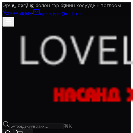
Эрчүүд, бүсгүйчүүд болон гэр бүлийн хосуудын тоглоом
96651603
·
ganbayar@dot.mn
⌘K