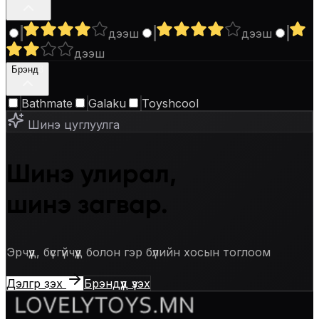
дээш
дээш
дээш
Брэнд
3
Bathmate
Galaku
Toyshcool
Шинэ цуглуулга
Шинэ улирал,
шинэ загвар.
Эрчүүд, бүсгүйчүүд болон гэр бүлийн хосын тоглоом
Дэлгүүр үзэх
Брэндүүд үзэх