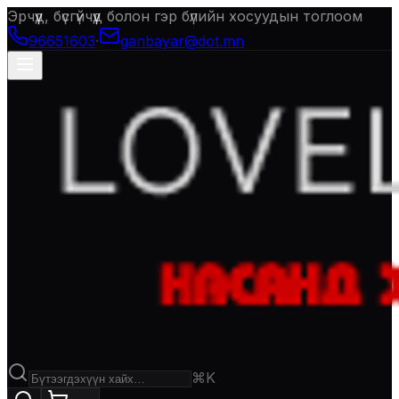
Эрчүүд, бүсгүйчүүд болон гэр бүлийн хосуудын тоглоом
96651603
·
ganbayar@dot.mn
⌘K