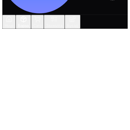
Нүүр
Бараа
Сагс
Захиалга
Бусад