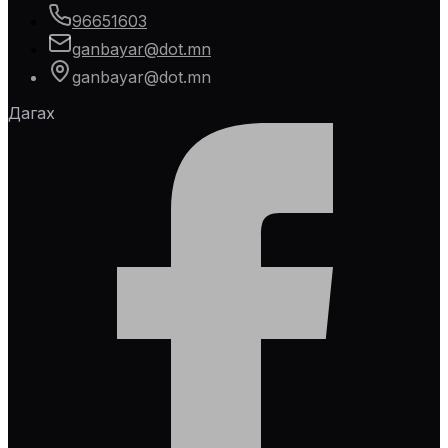
96651603
ganbayar@dot.mn
ganbayar@dot.mn
Дагах