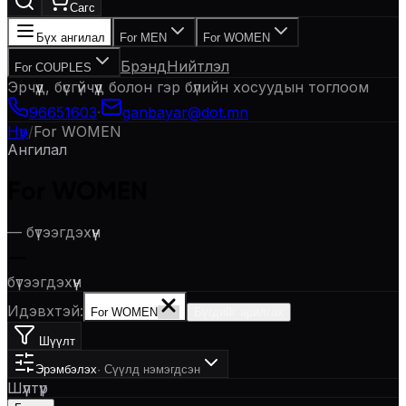
Сагс
Бүх ангилал
For MEN
For WOMEN
Брэнд
Нийтлэл
For COUPLES
Эрчүүд, бүсгүйчүүд болон гэр бүлийн хосуудын тоглоом
96651603
·
ganbayar@dot.mn
Нүүр
/
For WOMEN
Ангилал
For WOMEN
—
бүтээгдэхүүн
—
бүтээгдэхүүн
Идэвхтэй:
For WOMEN
Бүгдийг арилгах
Шүүлт
Эрэмбэлэх
·
Сүүлд нэмэгдсэн
Шүүлтүүр