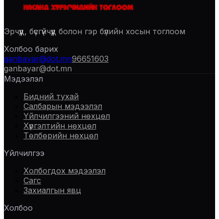
Эрчүүд, бүсгүйчүүд болон гэр бүлийн хосын тоглоом
Холбоо барих
ganbayar@dot.mn
96651603
ganbayar@dot.mn
Мэдээлэл
Бидний тухай
Салбарын мэдээлэл
Үйлчилгээний нөхцөл
Хүргэлтийн нөхцөл
Төлбөрийн нөхцөл
Үйлчилгээ
Холбогдох мэдээлэл
Сагс
Захиалгын явц
Холбоо