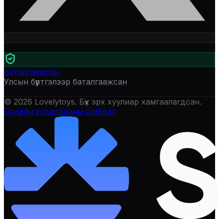
Баталгаажсан
Улсын бүртгэлээр баталгаажсан
©
2026
Lovelytoys
. Бүх эрх хуулиар хамгаалагдсан.
Онлайн худалдааны шийдэл