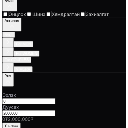
Бүлэг
Онцлох
Шинэ
Хямдралтай
Захиалгат
Ангилал
Бүгд
For MEN
For WOMEN
For COUPLES
VIAGRA
Үнэ
Эхлэх
Дуусах
0₮
2,000,000₮
Үнэлгээ