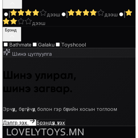
дээш
дээш
дээш
Брэнд
3
Bathmate
Galaku
Toyshcool
Шинэ цуглуулга
Шинэ улирал,
шинэ загвар.
Эрчүүд, бүсгүйчүүд болон гэр бүлийн хосын тоглоом
Дэлгүүр үзэх
Брэндүүд үзэх