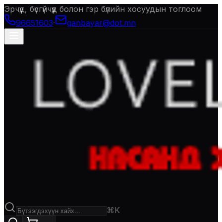
Эрчүүд, бүсгүйчүүд болон гэр бүлийн хосуудын тоглоом
96651603
·
ganbayar@dot.mn
⌘K