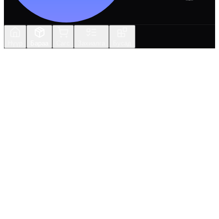
Нүүр
Бараа
Сагс
Захиалга
Бусад