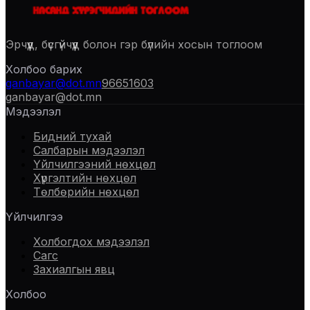
Эрчүүд, бүсгүйчүүд болон гэр бүлийн хосын тоглоом
Холбоо барих
ganbayar@dot.mn
96651603
ganbayar@dot.mn
Мэдээлэл
Бидний тухай
Салбарын мэдээлэл
Үйлчилгээний нөхцөл
Хүргэлтийн нөхцөл
Төлбөрийн нөхцөл
Үйлчилгээ
Холбогдох мэдээлэл
Сагс
Захиалгын явц
Холбоо