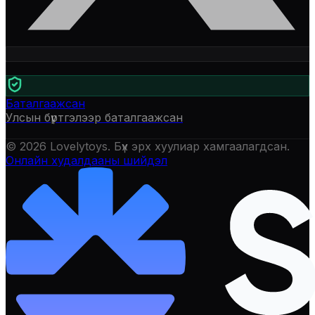
Баталгаажсан
Улсын бүртгэлээр баталгаажсан
©
2026
Lovelytoys
. Бүх эрх хуулиар хамгаалагдсан.
Онлайн худалдааны шийдэл