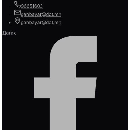
96651603
ganbayar@dot.mn
ganbayar@dot.mn
Дагах