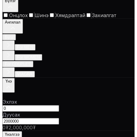
Бүлэг
Онцлох
Шинэ
Хямдралтай
Захиалгат
Ангилал
Бүгд
For MEN
For WOMEN
For COUPLES
VIAGRA
Үнэ
Эхлэх
Дуусах
0₮
2,000,000₮
Үнэлгээ