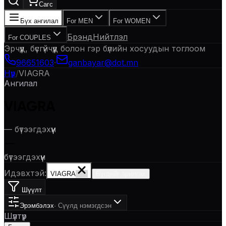
Сагс
Бүх ангилал
For MEN
For WOMEN
Брэнд
Нийтлэл
For COUPLES
Эрчүүд, бүсгүйчүүд болон гэр бүлийн хосуудын тоглоом
96651603
·
ganbayar@dot.mn
Нүүр
/
VIAGRA
Ангилал
VIAGRA
—
бүтээгдэхүүн
—
бүтээгдэхүүн
Идэвхтэй:
VIAGRA
Бүгдийг арилгах
Шүүлт
Эрэмбэлэх
·
Сүүлд нэмэгдсэн
Шүүлтүүр