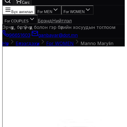
Сагс
Бүх ангилал
For MEN
For WOMEN
Брэнд
Нийтлэл
For COUPLES
Эрчүүд, бүсгүйчүүд болон гэр бүлийн хосуудын тоглоом
96651603
·
ganbayar@dot.mn
Нүүр
Бүтээгдэхүүн
For WOMEN
Manno Marylin