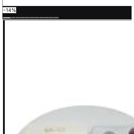
−
14
%