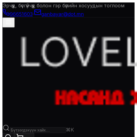
Эрчүүд, бүсгүйчүүд болон гэр бүлийн хосуудын тоглоом
96651603
·
ganbayar@dot.mn
⌘K