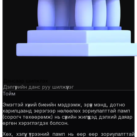
Дансаар шилжүүлэх
Дэлгүүрийн данс руу шилжүүлэг
Тойм
Эмэгтэй хүний биеийн мэдрэмж, эрүүл мэнд, дотно
харилцаанд эерэгээр нөлөөлөх зориулалттай памп
(сорогч төхөөрөмж) нь сүүлийн жилүүдэд дэлхий даяар
өргөн хэрэглэгдэх болсон.
Хөх, хэлүү, үтрээний памп нь өөр өөр зориулалттай