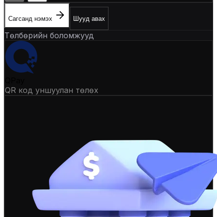
Сагсанд нэмэх
Шууд авах
Төлбөрийн боломжууд
QPay
QR код уншуулан төлөх