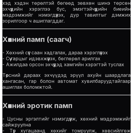
хэд хэдэн төрөлтэй бөгөөд зөвхөн шинэ төрсөн
эхчүүдийн хэрэглээ бус, эмэгтэйчүүдийн биеийн
мэдрэмжийг нэмэгдүүлэх, дур тавилтыг дэмжих
зорилгоор ч ашиглагддаг.
Хөхний памп (саагч)
- Хөхний сүүг саан хадгалах, дараа хэрэглүүлэх
- Сүү гарцыг идэвхжүүлэх, бөглөрөл арилгах
- Ажилдаа орсон эхчүүдэд хамгийн хэрэгтэй туслах
Төрсний дараах эхчүүдэд эрүүл ахуйн шаардлага
хангасан, гар болон автомат хувилбаруудтайгаар
ашиглах боломжтой.
Хөхний эротик памп
- Цусны эргэлтийг нэмэгдүүлж, хөхний мэдрэмжийг
сайжруулна
- Түр хугацаанд хөхийг томруулж, хөвсийлгөж