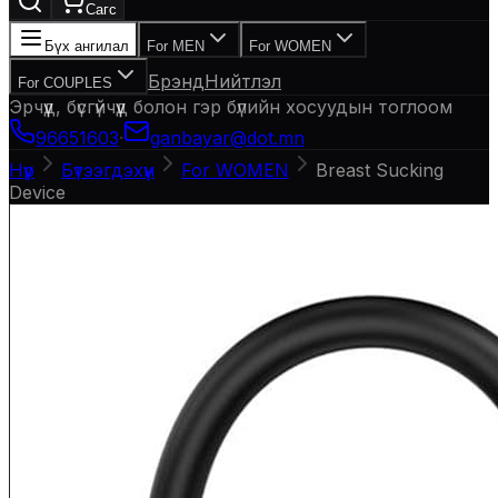
Сагс
Бүх ангилал
For MEN
For WOMEN
Брэнд
Нийтлэл
For COUPLES
Эрчүүд, бүсгүйчүүд болон гэр бүлийн хосуудын тоглоом
96651603
·
ganbayar@dot.mn
Нүүр
Бүтээгдэхүүн
For WOMEN
Breast Sucking
Device