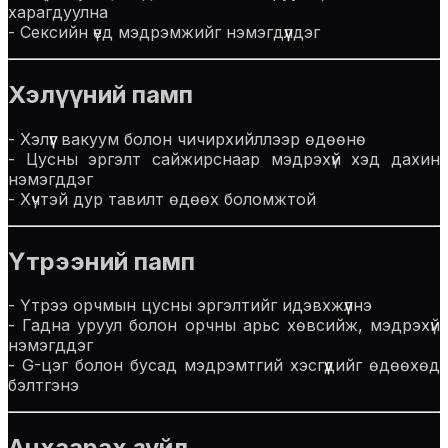
харагдуулна
- Сексийн үед мэдрэмжийг нэмэгдүүлдэг
Хэлүүний памп
- Хэлүүг вакуум болон чичирхийллээр өдөөнө
- Цусны эргэлт сайжирснаар мэдрэхүй хэд дахин
нэмэгддэг
- Хүчтэй дур тавилт өдөөх боломжтой
Үтрээний памп
- Үтрээ орчмын цусны эргэлтийг идэвхжүүлнэ
- Гадна уруул болон орчны арьс хөвсийж, мэдрэхүй
нэмэгддэг
- G-цэг болон бусад мэдрэмтгий хэсгүүдийг өдөөхөд
бэлтгэнэ
Анхаарах зүйл