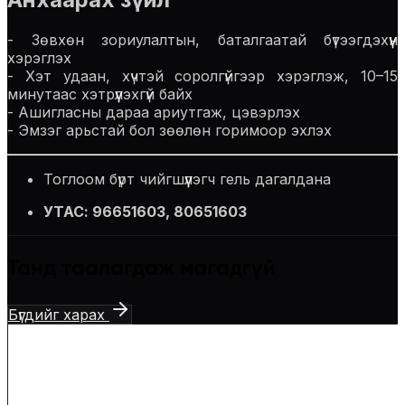
- Зөвхөн зориулалтын, баталгаатай бүтээгдэхүүн
хэрэглэх
- Хэт удаан, хүчтэй соролгүйгээр хэрэглэж, 10–15
минутаас хэтрүүлэхгүй байх
- Ашигласны дараа ариутгаж, цэвэрлэх
- Эмзэг арьстай бол зөөлөн горимоор эхлэх
Тоглоом бүрт чийгшүүлэгч гель дагалдана
УТАС: 96651603, 80651603
Танд таалагдаж магадгүй
Бүгдийг харах