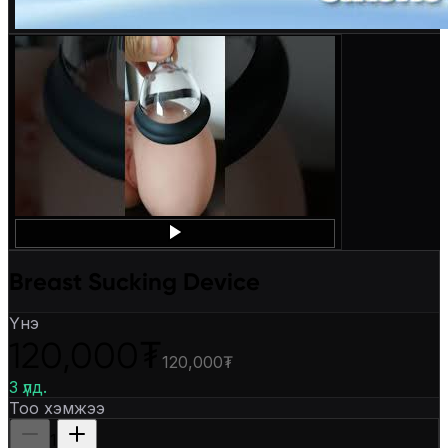
Breast Sucking Device
Үнэ
120,000₮
120,000₮
3 үлд.
Тоо хэмжээ
1