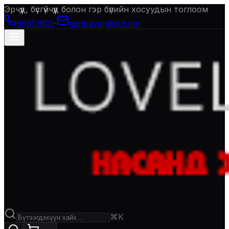
Эрчүүд, бүсгүйчүүд болон гэр бүлийн хосуудын тоглоом
96651603
·
ganbayar@dot.mn
⌘K