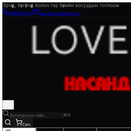
Эрчүүд, бүсгүйчүүд болон гэр бүлийн хосуудын тоглоом
96651603
·
ganbayar@dot.mn
⌘K
Сагс