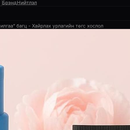
Брэнд
Нийтлэл
илгаа” багц - Хайрлах урлагийн төгс хослол