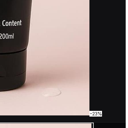
−
23
%