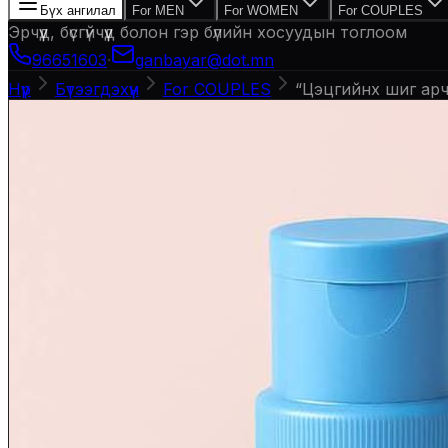
Бүх ангилал
For MEN
For WOMEN
For COUPLES
Эрчүүд, бүсгүйчүүд болон гэр бүлийн хосуудын тоглоом
96651603
·
ganbayar@dot.mn
Нүүр
Бүтээгдэхүүн
For COUPLES
“Цэцгийнх шиг арч